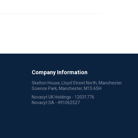
Company Information
Skelton House, Lloyd Street North, Manchester
Science Park, Manchester, M15 6SH
Novacyt UK Holdings - 12031776
Novacyt SA - 491062527