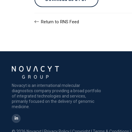
Return to RNS Feed
Novacyt is an international molecular
diagnostics company providing a broad portfolio
of integrated technologies and services,
primarily focused on the delivery of genomic
medicine.
© 2026 Novacyt |
Privacy Policy
|
Copyright
|
Terms & Conditions
|