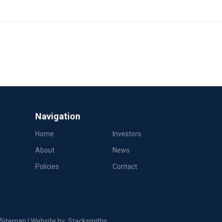
Navigation
Home
Investors
About
News
Policies
Contact
Sitemap
| Website by:
Stacksmiths