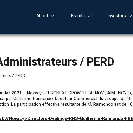
About
Brands
Investors
 Administrateurs / PERD
rateurs / PERD
uillet 2021
– Novacyt (EURONEXT GROWTH : ALNOV ; AIM : NCYT), spé
’achat par Guillermo Raimondo, Directeur Commercial du Groupe, de 10 
tion. La participation effective résultante de M. Raimondo est de 1
1/07/Novacyt-Directors-Dealings-RNS-Guillermo-Raimondo-FR