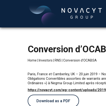
Conversion d’OCA
Home
|
Investors
|
RNS
|
Conversion d’OCABSA
Paris, France et Camberley, UK – 20 juin 2019 
Obligations Convertibles assorties de warrants an
Ordinaires ») à Negma Group Limited après récept
https://novacyt.com/wp-content/uploads/20
Download as a PDF