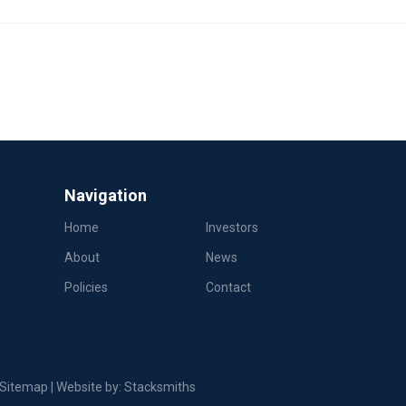
Navigation
Home
Investors
About
News
Policies
Contact
Sitemap
| Website by:
Stacksmiths