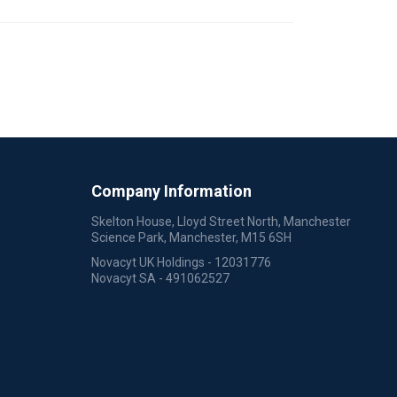
Company Information
Skelton House, Lloyd Street North, Manchester
Science Park, Manchester, M15 6SH
Novacyt UK Holdings - 12031776
Novacyt SA - 491062527