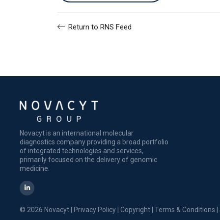
Return to RNS Feed
Novacyt is an international molecular
diagnostics company providing a broad portfolio
of integrated technologies and services,
primarily focused on the delivery of genomic
medicine.
© 2026 Novacyt |
Privacy Policy
|
Copyright
|
Terms & Conditions
|