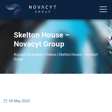
Skelton House –
Novacyt Group
Accueil
|
Actualités
|
Vidéos
|
Skelton House – Novacyt
Group
Français
09 May 2025