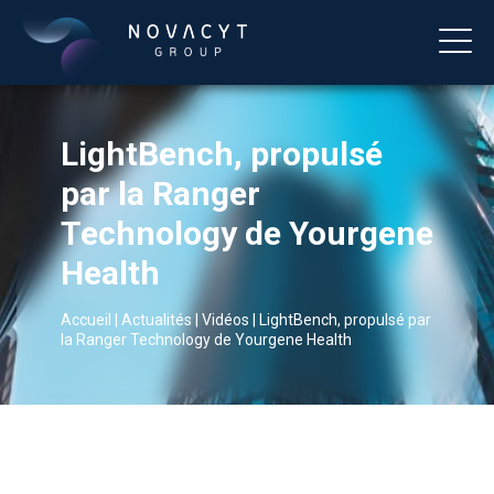
LightBench, propulsé
par la Ranger
Technology de Yourgene
Health
Accueil
|
Actualités
|
Vidéos
|
LightBench, propulsé par
Français
la Ranger Technology de Yourgene Health