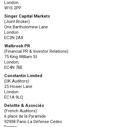
London
W1S 2PP
Singer Capital Markets
(Joint Broker)
One Bartholomew Lane
London
EC2N 2AX
Walbrook PR
(Financial PR & Investor Relations)
75 King William St
London,
EC4N 7BE
Constantin Limited
(UK Auditors)
25 Hosier Lane
London
EC1A 9LQ
Deloitte & Associés
(French Auditors)
6 place de la Pyramide
92908 Paris-La Défense Cedex