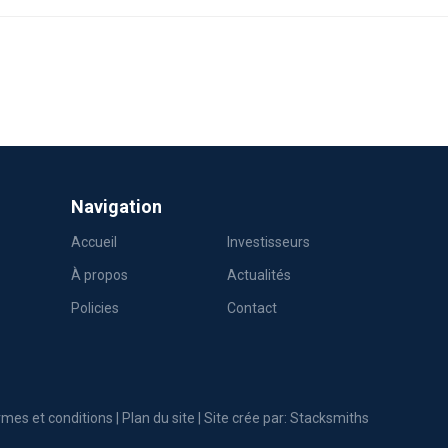
Navigation
Accueil
Investisseurs
À propos
Actualités
Policies
Contact
mes et conditions
|
Plan du site
| Site crée par:
Stacksmiths