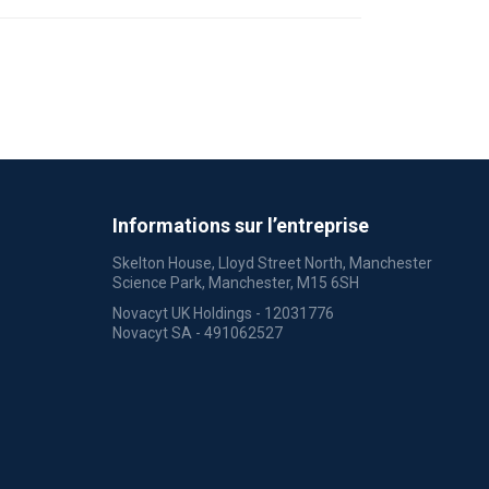
Informations sur l’entreprise
Skelton House, Lloyd Street North, Manchester
Science Park, Manchester, M15 6SH
Novacyt UK Holdings - 12031776
Novacyt SA - 491062527