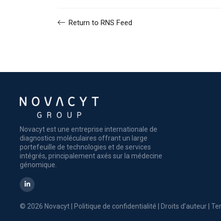
Return to RNS Feed
Novacyt est une entreprise internationale de
diagnostics moléculaires offrant un large
portefeuille de technologies et de services
intégrés, principalement axés sur la médecine
génomique.
© 2026 Novacyt |
Politique de confidentialité
|
Droits d’auteur
|
Ter