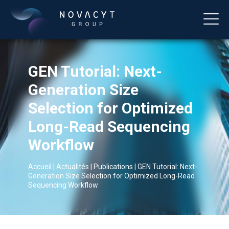
GEN Tutorial: Next-
Generation Size
Selection for Optimized
Long-Read Sequencing
Workflow
Français
Accueil
|
Actualités
|
Publications
|
GEN Tutorial: Next-
Generation Size Selection for Optimized Long-Read
Sequencing Workflow