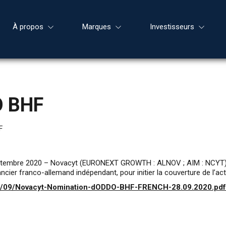
À propos
Marques
Investisseurs
O BHF
F
ptembre 2020 – Novacyt (EURONEXT GROWTH : ALNOV ; AIM : NCYT), sp
cier franco-allemand indépendant, pour initier la couverture de l’ac
20/09/Novacyt-Nomination-dODDO-BHF-FRENCH-28.09.2020.pdf