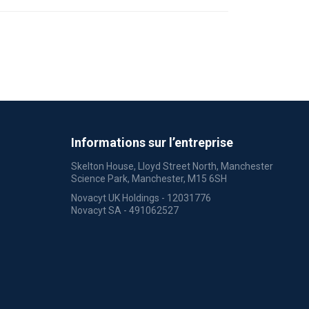
Informations sur l’entreprise
Skelton House, Lloyd Street North, Manchester
Science Park, Manchester, M15 6SH
Novacyt UK Holdings - 12031776
Novacyt SA - 491062527