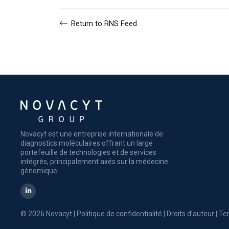
Return to RNS Feed
Novacyt est une entreprise internationale de
diagnostics moléculaires offrant un large
portefeuille de technologies et de services
intégrés, principalement axés sur la médecine
génomique.
© 2026 Novacyt |
Politique de confidentialité
|
Droits d’auteur
|
Ter