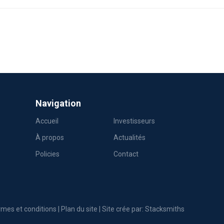
Navigation
Accueil
Investisseurs
À propos
Actualités
Policies
Contact
mes et conditions
|
Plan du site
| Site crée par:
Stacksmiths