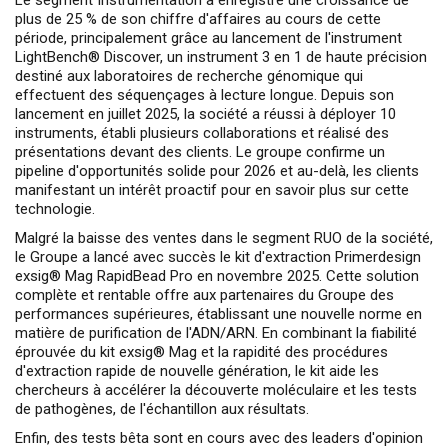
Le segment Instrumentation a enregistré une croissance de
plus de 25 % de son chiffre d'affaires au cours de cette
période, principalement grâce au lancement de l'instrument
LightBench® Discover, un instrument 3 en 1 de haute précision
destiné aux laboratoires de recherche génomique qui
effectuent des séquençages à lecture longue. Depuis son
lancement en juillet 2025, la société a réussi à déployer 10
instruments, établi plusieurs collaborations et réalisé des
présentations devant des clients. Le groupe confirme un
pipeline d'opportunités solide pour 2026 et au-delà, les clients
manifestant un intérêt proactif pour en savoir plus sur cette
technologie.
Malgré la baisse des ventes dans le segment RUO de la société,
le Groupe a lancé avec succès le kit d'extraction Primerdesign
exsig® Mag RapidBead Pro en novembre 2025. Cette solution
complète et rentable offre aux partenaires du Groupe des
performances supérieures, établissant une nouvelle norme en
matière de purification de l'ADN/ARN. En combinant la fiabilité
éprouvée du kit exsig® Mag et la rapidité des procédures
d'extraction rapide de nouvelle génération, le kit aide les
chercheurs à accélérer la découverte moléculaire et les tests
de pathogènes, de l'échantillon aux résultats.
Enfin, des tests bêta sont en cours avec des leaders d'opinion