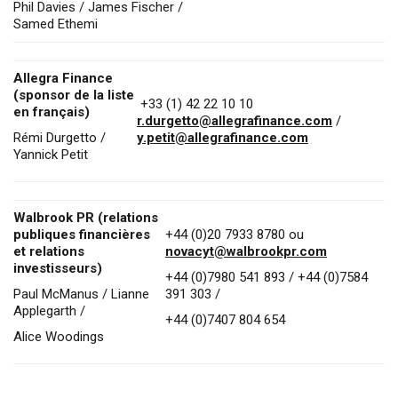
Phil Davies / James Fischer /
Samed Ethemi
Allegra Finance
(sponsor de la liste
+33 (1) 42 22 10 10
en français)
r.durgetto@allegrafinance.com
/
Rémi Durgetto /
y.petit@allegrafinance.com
Yannick Petit
Walbrook PR (relations
publiques financières
+44 (0)20 7933 8780 ou
et relations
novacyt@walbrookpr.com
investisseurs)
+44 (0)7980 541 893 / +44 (0)7584
Paul McManus / Lianne
391 303 /
Applegarth /
+44 (0)7407 804 654
Alice Woodings