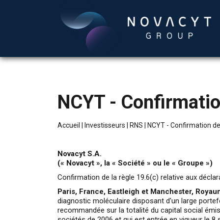
NCYT - Confirmation
Accueil
|
Investisseurs
|
RNS
|
NCYT - Confirmation de 
Novacyt S.A.
(« Novacyt », la « Société » ou le « Groupe »)
Confirmation de la règle 19.6(c) relative aux décla
Paris, France, Eastleigh et Manchester, Roya
diagnostic moléculaire disposant d'un large portefe
recommandée sur la totalité du capital social émis
sociétés de 2006 et qui est entrée en vigueur le