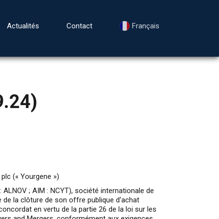
Actualités
Contact
Français
9.24)
 plc (« Yourgene »)
LNOV ; AIM : NCYT), société internationale de
e de la clôture de son offre publique d'achat
cordat en vertu de la partie 26 de la loi sur les
keovers and Mergers, conformément aux exigences