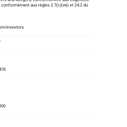
 conformément aux règles 2.7(c)(viii) et 24.2 du
com/investors
P
470
000