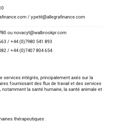
10
rafinance.com
/
y.petit@allegrafinance.com
8780 ou
novacyt@walbrookpr.com
663 / +44 (0)7980 541 893
082 / +44 (0)7407 804 654
e services intégrés, principalement axés sur la
s fournissant des flux de travail et des services
rs, notamment la santé humaine, la santé animale et
aines thérapeutiques :