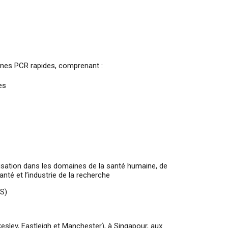
hines PCR rapides, comprenant :
es
lisation dans les domaines de la santé humaine, de
anté et l’industrie de la recherche
S)
sley, Eastleigh et Manchester), à Singapour, aux