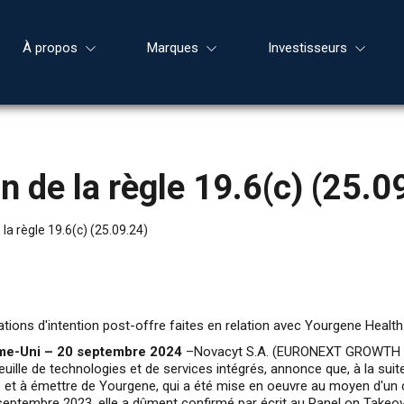
À propos
Marques
Investisseurs
 de la règle 19.6(c) (25.0
la règle 19.6(c) (25.09.24)
rations d'intention post-offre faites en relation avec Yourgene Health
ume-Uni – 20 septembre 2024
–Novacyt S.A. (EURONEXT GROWTH : A
uille de technologies et de services intégrés, annonce que, à la suit
 et à émettre de Yourgene, qui a été mise en oeuvre au moyen d'un con
 8 septembre 2023, elle a dûment confirmé par écrit au Panel on Ta