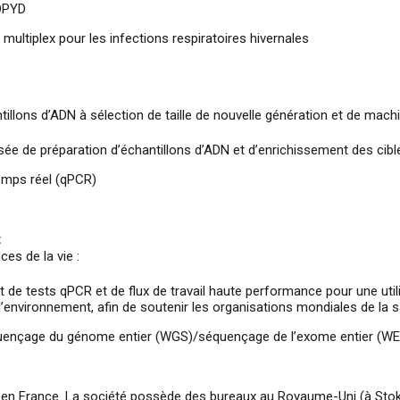
 DPYD
multiplex pour les infections respiratoires hivernales
tillons d’ADN à sélection de taille de nouvelle génération et de mac
ée de préparation d’échantillons d’ADN et d’enrichissement des cibl
emps réel (qPCR)
t
es de la vie :
 de tests qPCR et de flux de travail haute performance pour une uti
e l’environnement, afin de soutenir les organisations mondiales de la s
quençage du génome entier (WGS)/séquençage de l’exome entier (WE
y en France. La société possède des bureaux au Royaume-Uni (à Stoke