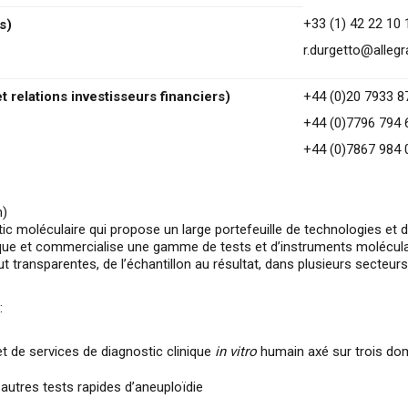
+33 (1) 42 22 10 
s)
r.durgetto@alleg
 relations investisseurs financiers)
+44 (0)20 7933 
+44 (0)7796 794 
+44 (0)7867 984 
m)
ic moléculaire qui propose un large portefeuille de technologies et d
ue et commercialise une gamme de tests et d’instruments moléculaire
t transparentes, de l’échantillon au résultat, dans plusieurs secteu
:
 et de services de diagnostic clinique
in vitro
humain axé sur trois dom
 autres tests rapides d’aneuploïdie