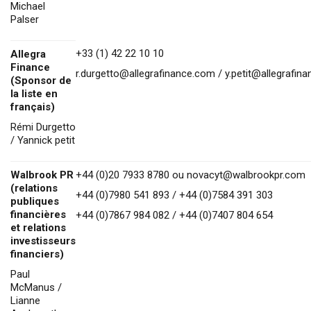
Michael
Palser
+33 (1) 42 22 10 10
Allegra
Finance
r.durgetto@allegrafinance.com
/
y.petit@allegrafin
(Sponsor de
la liste en
français)
Rémi Durgetto
/ Yannick petit
Walbrook PR
+44 (0)20 7933 8780 ou
novacyt@walbrookpr.com
(relations
+44 (0)7980 541 893 / +44 (0)7584 391 303
publiques
financières
+44 (0)7867 984 082 / +44 (0)7407 804 654
et relations
investisseurs
financiers)
Paul
McManus /
Lianne