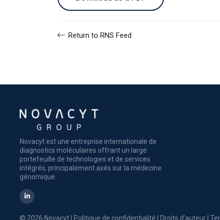
Return to RNS Feed
Novacyt est une entreprise internationale de
diagnostics moléculaires offrant un large
portefeuille de technologies et de services
intégrés, principalement axés sur la médecine
génomique.
© 2026 Novacyt |
Politique de confidentialité
|
Droits d’auteur
|
Ter