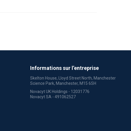
Informations sur l’entreprise
Skelton House, Lloyd Street North, Manchester
Science Park, Manchester, M15 6SH
Novacyt UK Holdings - 12031776
Novacyt SA - 491062527