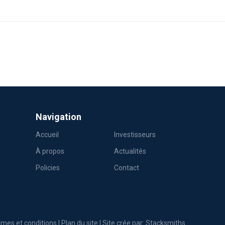
Navigation
Accueil
Investisseurs
À propos
Actualités
Policies
Contact
mes et conditions
|
Plan du site
| Site crée par:
Stacksmiths