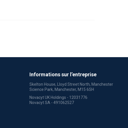
Informations sur l’entreprise
Skelton House, Lloyd Street North, Manchester
Science Park, Manchester, M15 6SH
Novacyt UK Holdings - 12031776
Novacyt SA - 491062527